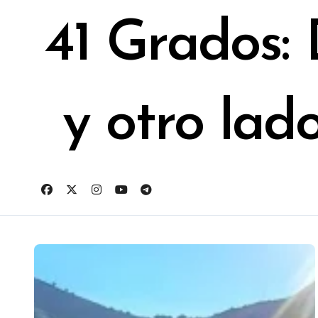
Ir
al
41 Grados:
contenido
y otro lad