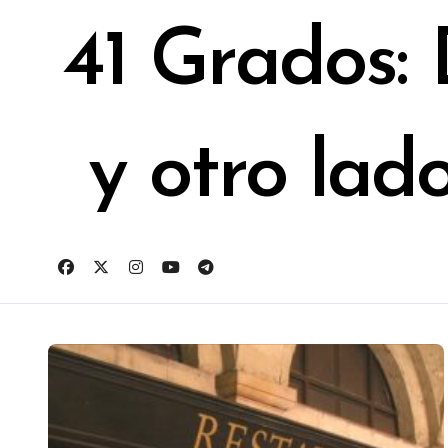
Ir
al
41 Grados:
contenido
y otro lad